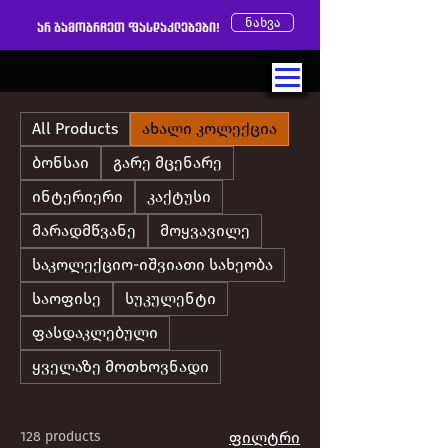
ნახვა
არ გამოგრჩეთ ფასდაკლებები!
All Products
ახალი კოლექცია
ბონსაი
გარე მცენარე
ინტერიერი
კაქტუსი
მარადმწვანე
მოყვავილე
საკოლექციო-იშვიათი სახეობა
საოფისე
სუკულენტი
ფასდაკლებული
ყველაზე მოთხოვნადი
128 products
ფილტრი