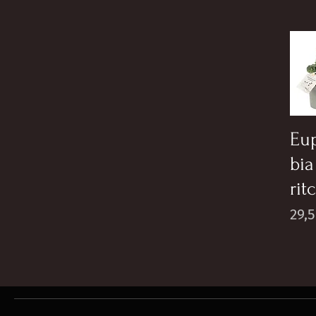
Eu
bia
rit
Pric
29,