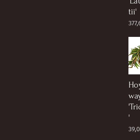
'La
tii'
Pric
377,
Ho
way
'Tr
'
Pric
39,