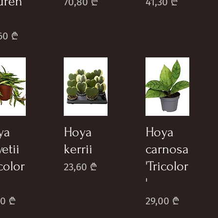
uren
Price
Price
70,80 ₾
41,30 ₾
e
60 ₾
ya
Hoya
Hoya
etii
kerrii
carnosa
icolor
'Tricolor
Price
23,60 ₾
'
e
Price
00 ₾
29,00 ₾