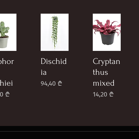
phor
Dischid
Cryptan
ia
thus
chiei
mixed
Price
94,40 ₾
e
Price
50 ₾
14,20 ₾