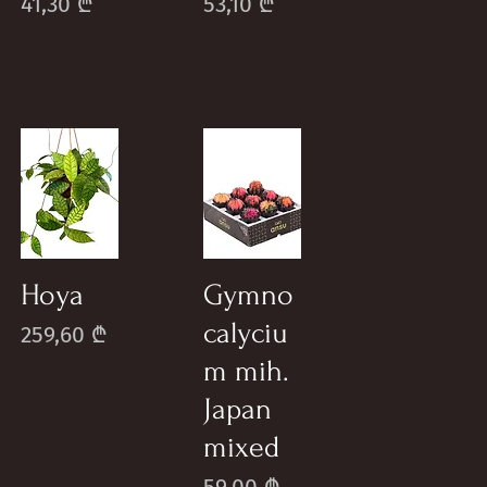
Price
Price
41,30 ₾
53,10 ₾
Hoya
Gymno
calyciu
Price
259,60 ₾
m mih.
Japan
mixed
Price