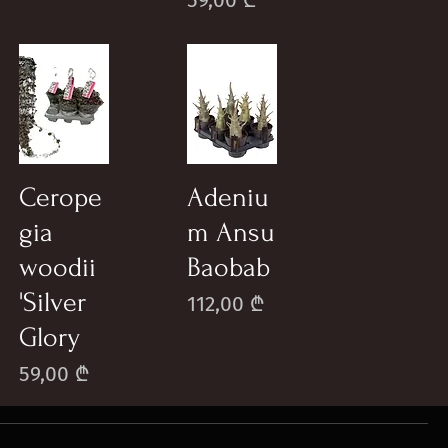
59,00 ₾
Cerope
Adeniu
gia
m Ansu
woodii
Baobab
'Silver
Price
112,00 ₾
Glory
Price
59,00 ₾