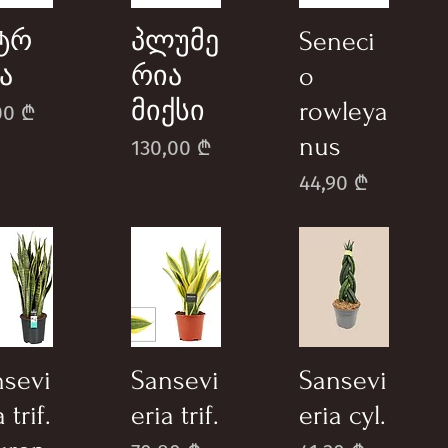
ტრ
პლუმე
Seneci
ა
რია
o
მიქსი
rowleya
e
00 ₾
nus
Price
130,00 ₾
Price
44,90 ₾
nsevi
Sansevi
Sansevi
 trif.
eria trif.
eria cyl.