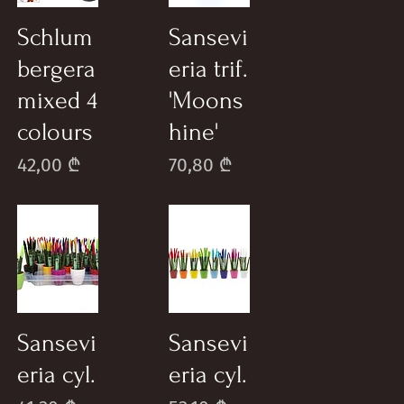
Schlum
Sansevi
bergera
eria trif.
mixed 4
'Moons
colours
hine'
Price
Price
42,00 ₾
70,80 ₾
Sansevi
Sansevi
eria cyl.
eria cyl.