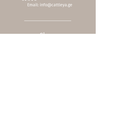
Email:
info@cattleya.ge
Shop
ჩვენი კოლექცია
ფასდაკლებები
შეთავაზებები
სერვისები
სასაჩუქრე ბარათი
მოვლა
Company
ჩვენს შესახებ