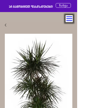
ნახვა
არ გამოგრჩეთ ფასდაკლებები!