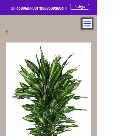
ნახვა
არ გამოგრჩეთ ფასდაკლებები!