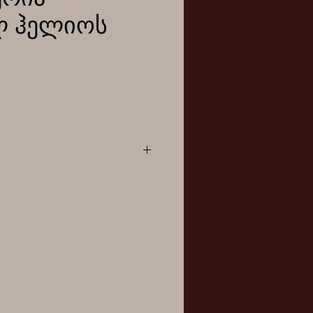
ლ ჰელიოს
არული, სუკულენტური
 მოსწონს კარგად
გილები და ნაკლები
ელია მოათავსოთ ზმიან
ე და მორწყოთ მაშინ,
ნად გამოშრება ნიადაგი.