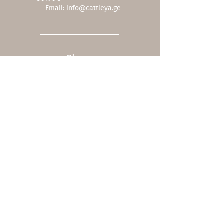
Email:
info@cattleya.ge
Shop
ჩვენი კოლექცია
ფასდაკლებები
შეთავაზებები
სერვისები
სასაჩუქრე ბარათი
მოვლა
Company
ჩვენს შესახებ