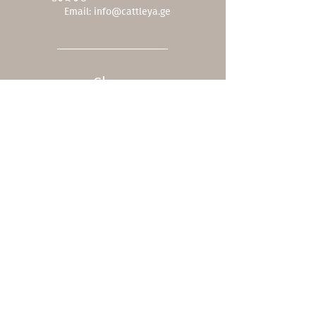
Email:
info@cattleya.ge
Shop
ჩვენი კოლექცია
ფასდაკლებები
შეთავაზებები
სერვისები
სასაჩუქრე ბარათი
მოვლა
Company
ჩვენს შესახებ