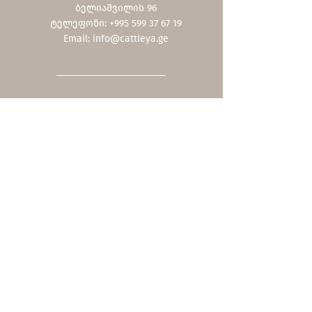
ბელიაშვილის 96
ტელეფონი: +995 599 37 67 19
Email:
info@cattleya.ge
Shop
ჩვენი კოლექცია
ფასდაკლებები
შეთავაზებები
სერვისები
სასაჩუქრე ბარათი
მოვლა
Company