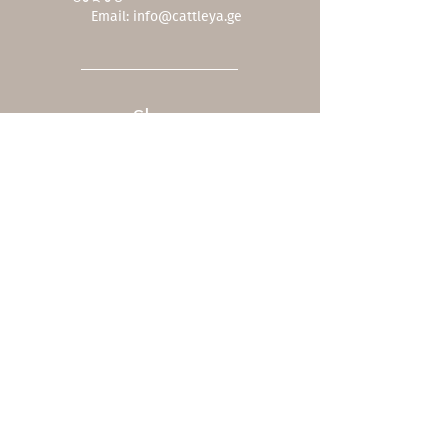
Email:
info@cattleya.ge
Shop
ჩვენი კოლექცია
ფასდაკლებები
შეთავაზებები
სერვისები
სასაჩუქრე ბარათი
მოვლა
Company
ჩვენს შესახებ