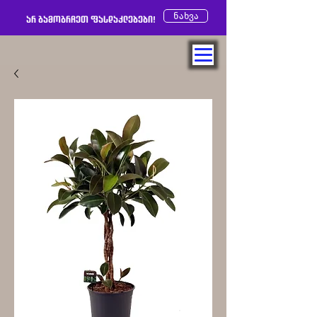
ნახვა
არ გამოგრჩეთ ფასდაკლებები!