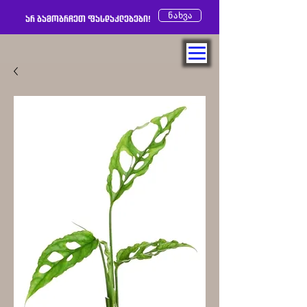
ნახვა
არ გამოგრჩეთ ფასდაკლებები!