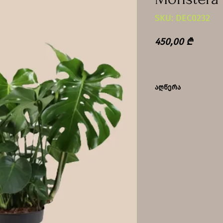
SKU: DEC0232
Price
450,00 ₾
აღწერა
ტენიანობის მოყ
სახლის პირობებ
სინათლესა და თ
ოთახის ტემპერა
განათებული ადგ
მუდმივად ტენია
დანამვას ორ დღ